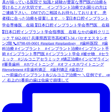
. . 〜前歯のインプラント&ジルコニア治療〜 ＼症例です。📣
／ 右上の1番前の歯は虫歯で崩壊して