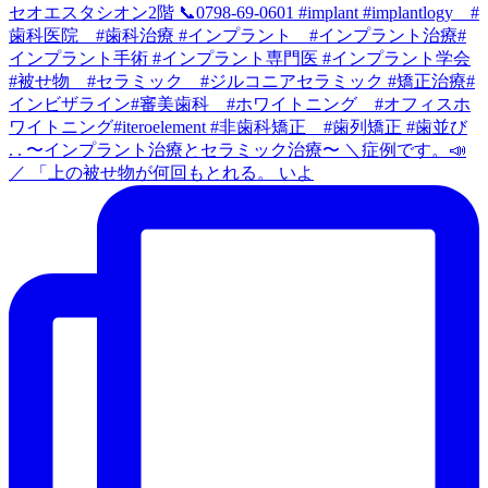
. . 〜インプラント治療とセラミック治療〜 ＼症例です。📣
／ 「上の被せ物が何回もとれる。 いよ