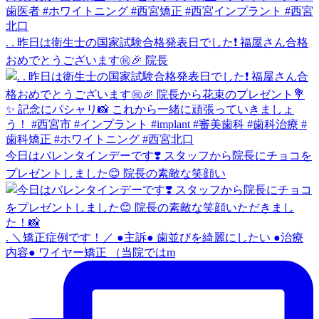
. . 昨日は衛生士の国家試験合格発表日でした❗️ 福屋さん合格
おめでとうございます㊗️🎉 院長
今日はバレンタインデーです❣️ スタッフから院長にチョコを
プレゼントしました😊 院長の素敵な笑顔い
. ＼矯正症例です！／ ●主訴● 歯並びを綺麗にしたい ●治療
内容● ワイヤー矯正 （当院ではm