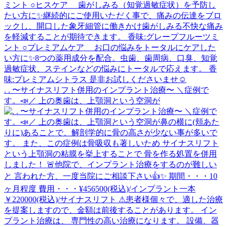
. . 〜サイナスリフト併用のインプラント治療〜 ＼症例で
す。📣／ 上の奥歯は、上顎洞という空洞が