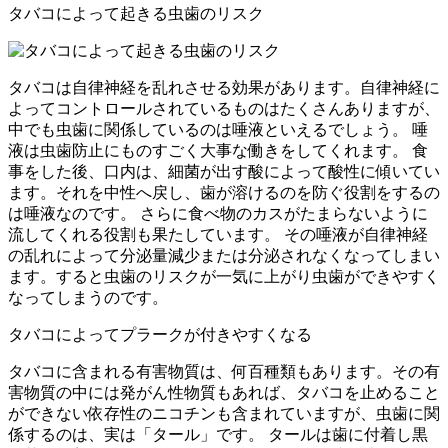
タバコによって起きる虫歯のリスク
タバコは自律神経を乱れさせる効果があります。自律神経に
よってコントロールされているものはたくさんありますが、
中でも虫歯に関係しているのは唾液といえるでしょう。 唾
液は虫歯防止にものすごく大事な働きをしてくれます。 食
事をした後、口内は、細菌が出す酸によって酸性に傾いてい
ます。それを中性へ戻し、歯が溶けるのを防ぐ役割をするの
は唾液なのです。 さらに食べ物のカスがたまらないように
流してくれる役割も果たしています。 その唾液が自律神経
の乱れによって分泌量減少または分泌されなくなってしまい
ます。すると虫歯のリスクが一気に上がり虫歯ができやすく
なってしまうのです。
タバコによってプラークが付きやすくなる
タバコに含まれる有害物質は、何百種類もあります。その有
害物質の中には発がん性物質もあれば、タバコを止めること
ができない依存性のニコチンも含まれていますが、虫歯に関
係するのは、実は「タール」です。 タールは歯に付着し黒