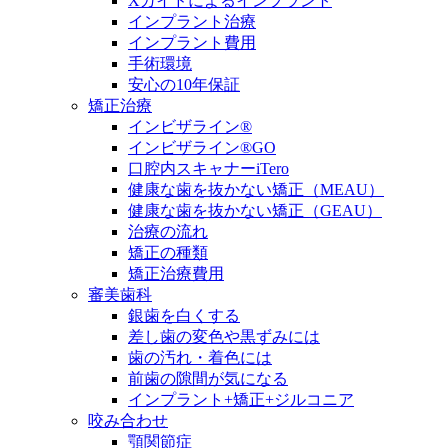
Xガイドによるインプラント
インプラント治療
インプラント費用
手術環境
安心の10年保証
矯正治療
インビザライン®
インビザライン®GO
口腔内スキャナーiTero
健康な歯を抜かない矯正（MEAU）
健康な歯を抜かない矯正（GEAU）
治療の流れ
矯正の種類
矯正治療費用
審美歯科
銀歯を白くする
差し歯の変色や黒ずみには
歯の汚れ・着色には
前歯の隙間が気になる
インプラント+矯正+ジルコニア
咬み合わせ
顎関節症