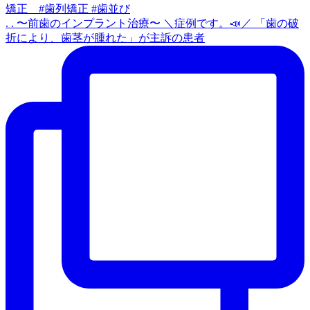
. . 〜前歯のインプラント治療〜 ＼症例です。📣／ 「歯の破
折により、歯茎が腫れた」が主訴の患者