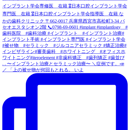
. . 〜インプラント治療とセラミック治療〜 ＼症例です。📣
／ 「上の被せ物が何回もとれる。 いよ