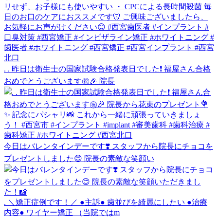
. . 昨日は衛生士の国家試験合格発表日でした❗️ 福屋さん合格
おめでとうございます㊗️🎉 院長
今日はバレンタインデーです❣️ スタッフから院長にチョコを
プレゼントしました😊 院長の素敵な笑顔い
. ＼矯正症例です！／ ●主訴● 歯並びを綺麗にしたい ●治療
内容● ワイヤー矯正 （当院ではm