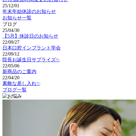
25/12/01
年末年始休診のお知らせ
お知らせ一覧
ブログ
25/04/30
【5月】休診日のお知らせ
22/09/27
日本口腔インプラント学会
22/09/12
院長お誕生日サプライズ✨
22/05/06
新商品のご案内
22/04/20
素敵な差し入れ✨
ブログ一覧