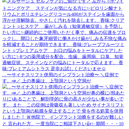
. . 〜サイナスリフト併用のインプラント治療〜 ＼症例で
す。📣／ 上の奥歯は、上顎洞という空洞が