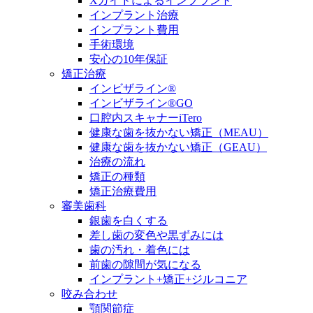
Xガイドによるインプラント
インプラント治療
インプラント費用
手術環境
安心の10年保証
矯正治療
インビザライン®
インビザライン®GO
口腔内スキャナーiTero
健康な歯を抜かない矯正（MEAU）
健康な歯を抜かない矯正（GEAU）
治療の流れ
矯正の種類
矯正治療費用
審美歯科
銀歯を白くする
差し歯の変色や黒ずみには
歯の汚れ・着色には
前歯の隙間が気になる
インプラント+矯正+ジルコニア
咬み合わせ
顎関節症