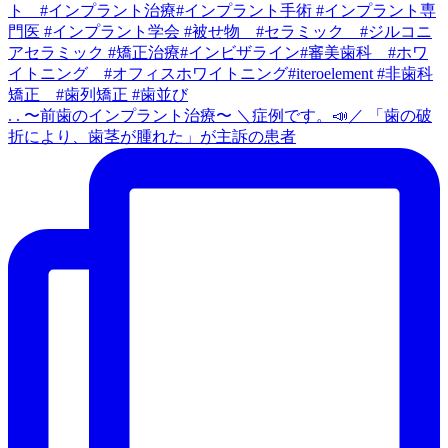
. . 〜前歯のインプラント治療〜 ＼症例です。📣／ 「歯の破
折により、歯茎が腫れた」が主訴の患者