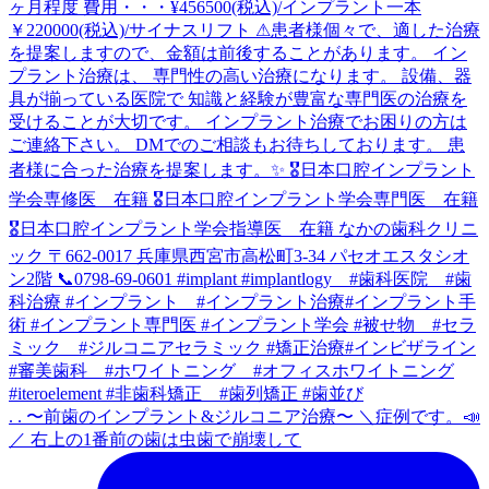
. . 〜前歯のインプラント&ジルコニア治療〜 ＼症例です。📣
／ 右上の1番前の歯は虫歯で崩壊して