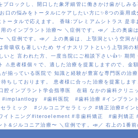
ト併用のインプラント治療〜 ＼症例です。📣／ 上の奥
ラント&ジルコニア治療〜 ＼症例です。📣／ 右上の1