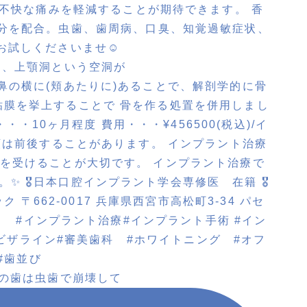
歯は、上顎洞という空洞が
番前の歯は虫歯で崩壊して