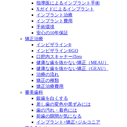
指導医によるインプラント手術
Xガイドによるインプラント
インプラント治療
インプラント費用
手術環境
安心の10年保証
矯正治療
インビザライン®
インビザライン®GO
口腔内スキャナーiTero
健康な歯を抜かない矯正（MEAU）
健康な歯を抜かない矯正（GEAU）
治療の流れ
矯正の種類
矯正治療費用
審美歯科
銀歯を白くする
差し歯の変色や黒ずみには
歯の汚れ・着色には
前歯の隙間が気になる
インプラント+矯正+ジルコニア