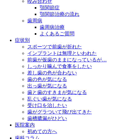
咬み合わせ
顎関節症
顎関節治療の流れ
歯周病
歯周病治療
よくあるご質問
症状別
スポーツで前歯が折れた
インプラントは無理といわれた
前歯が仮歯のままになっているが…
しっかり噛んで食事をしたい
差し歯の色が合わない
歯の色が気になる
出っ歯が気になる
歯と歯のすきまが気になる
乱ぐい歯が気になる
受け口を治したい
歯がグラついて飛び出てきた
歯槽膿漏がひどい
医院案内
初めての方へ
歯科コラム