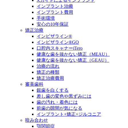
Xガイドによるインプラント
インプラント治療
インプラント費用
手術環境
安心の10年保証
矯正治療
インビザライン®
インビザライン®GO
口腔内スキャナーiTero
健康な歯を抜かない矯正（MEAU）
健康な歯を抜かない矯正（GEAU）
治療の流れ
矯正の種類
矯正治療費用
審美歯科
銀歯を白くする
差し歯の変色や黒ずみには
歯の汚れ・着色には
前歯の隙間が気になる
インプラント+矯正+ジルコニア
咬み合わせ
顎関節症