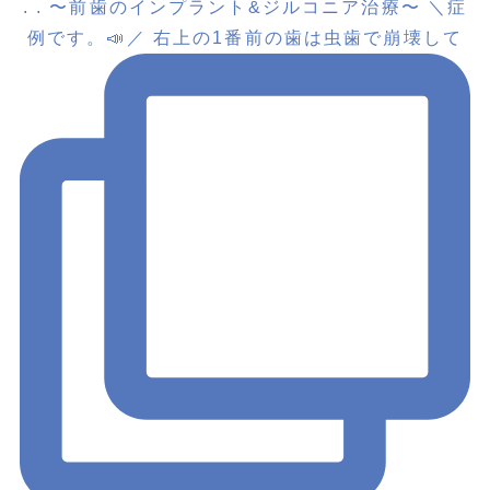
. . 〜前歯のインプラント&ジルコニア治療〜 ＼症
例です。📣／ 右上の1番前の歯は虫歯で崩壊して